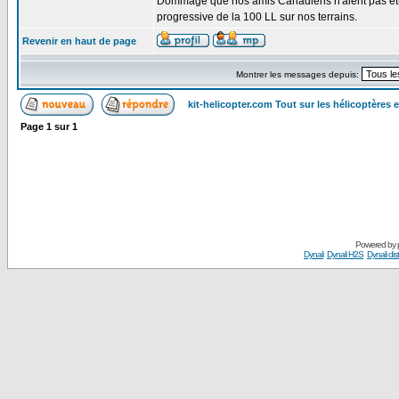
Dommage que nos amis Canadiens n'aient pas étud
progressive de la 100 LL sur nos terrains.
Revenir en haut de page
Montrer les messages depuis:
kit-helicopter.com Tout sur les hélicoptères 
Page
1
sur
1
Powered by
Dynali
Dynali H2S
Dynali dis