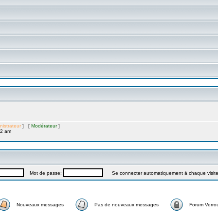
nistrateur
] [
Modérateur
]
12 am
Mot de passe:
Se connecter automatiquement à chaque visit
Nouveaux messages
Pas de nouveaux messages
Forum Verrou