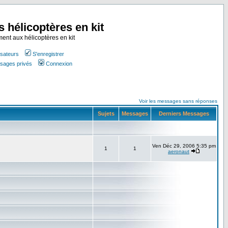
s hélicoptères en kit
ment aux hélicoptères en kit
isateurs
S'enregistrer
ssages privés
Connexion
Voir les messages sans réponses
Sujets
Messages
Derniers Messages
Ven Déc 29, 2006 5:35 pm
1
1
aeronaut