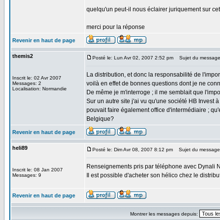
quelqu'un peut-il nous éclairer juriquement sur ce
merci pour la réponse
Revenir en haut de page
themis2
Posté le: Lun Avr 02, 2007 2:52 pm
Sujet du message
La distribution, et donc la responsabilité de l'import
Inscrit le: 02 Avr 2007
voilà en effet de bonnes questions dont je ne con
Messages: 2
Localisation: Normandie
De même je m'interroge ; il me semblait que l'impor
Sur un autre site j'ai vu qu'une société HB Inves
pouvait faire également office d'intermédiaire ; qu
Belgique?
Revenir en haut de page
heli89
Posté le: Dim Avr 08, 2007 8:12 pm
Sujet du message
Renseignements pris par téléphone avec Dynali Nive
Inscrit le: 08 Jan 2007
Il est possible d'acheter son hélico chez le distri
Messages: 9
Revenir en haut de page
Montrer les messages depuis: