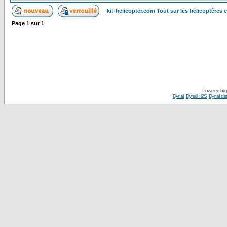
kit-helicopter.com Tout sur les hélicoptères 
Page
1
sur
1
Powered by
Dynali
Dynali H2S
Dynali dis