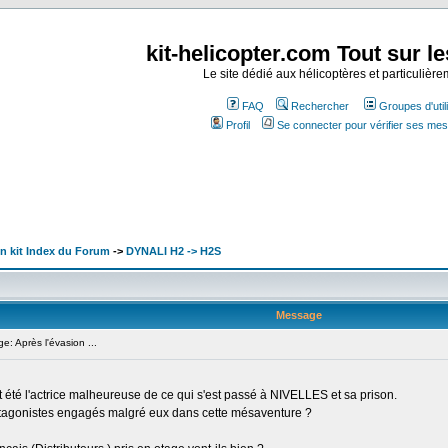
kit-helicopter.com Tout sur le
Le site dédié aux hélicoptères et particulière
FAQ
Rechercher
Groupes d'util
Profil
Se connecter pour vérifier ses me
en kit Index du Forum
->
DYNALI H2 -> H2S
Message
 Après l'évasion ...
 été l'actrice malheureuse de ce qui s'est passé à NIVELLES et sa prison.
rotagonistes engagés malgré eux dans cette mésaventure ?