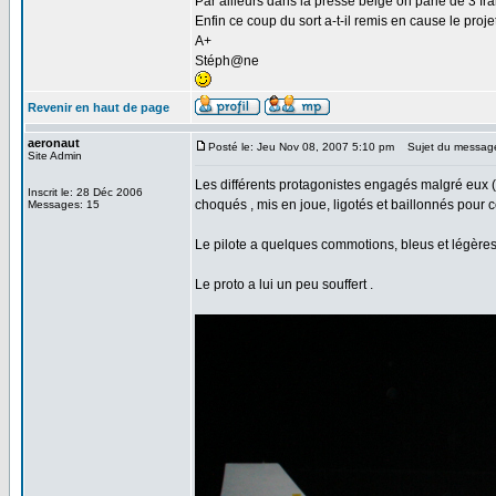
Par ailleurs dans la presse belge on parle de 3 fran
Enfin ce coup du sort a-t-il remis en cause le proje
A+
Stéph@ne
Revenir en haut de page
aeronaut
Posté le: Jeu Nov 08, 2007 5:10 pm
Sujet du messag
Site Admin
Les différents protagonistes engagés malgré eux (l
Inscrit le: 28 Déc 2006
choqués , mis en joue, ligotés et baillonnés pour c
Messages: 15
Le pilote a quelques commotions, bleus et légères bl
Le proto a lui un peu souffert .