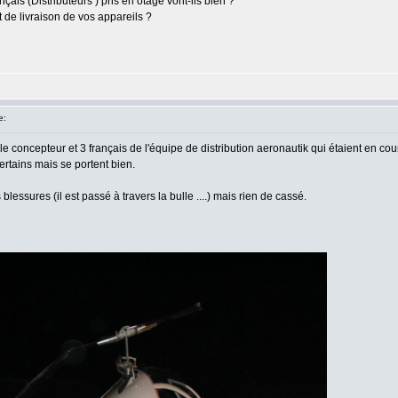
çais (Distributeurs ) pris en otage vont-ils bien ?
t de livraison de vos appareils ?
e:
e concepteur et 3 français de l'équipe de distribution aeronautik qui étaient en cou
ertains mais se portent bien.
essures (il est passé à travers la bulle ....) mais rien de cassé.