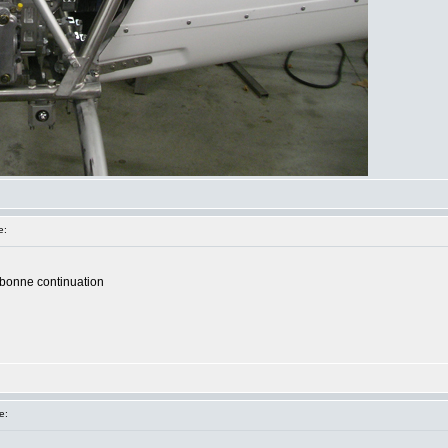
e:
bonne continuation
e: