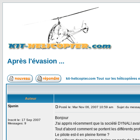
Après l'évasion ...
kit-helicopter.com Tout sur les hélicoptères 
Auteur
Sjunin
Posté le: Mar Nov 06, 2007 10:59 am
Sujet du message:
Bonjour
Inscrit le: 17 Sep 2007
J'ai appris récemment que la société DYNALI avait
Messages: 9
Tout d'abord comment se portent les différents p
Le pilote est-il en pleine forme ?