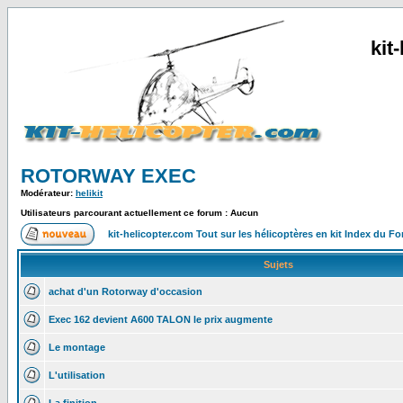
kit
ROTORWAY EXEC
Modérateur:
helikit
Utilisateurs parcourant actuellement ce forum : Aucun
kit-helicopter.com Tout sur les hélicoptères en kit Index du F
Sujets
achat d'un Rotorway d'occasion
Exec 162 devient A600 TALON le prix augmente
Le montage
L'utilisation